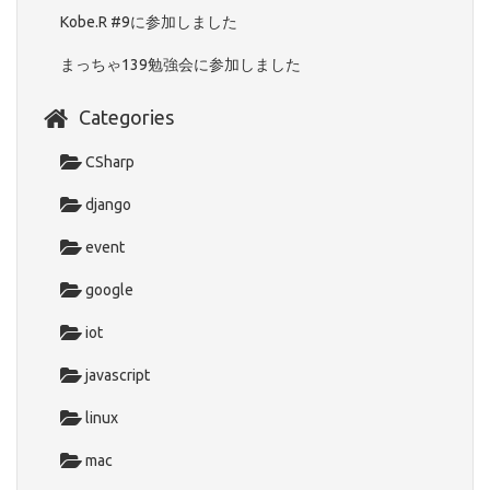
Kobe.R #9に参加しました
まっちゃ139勉強会に参加しました
Categories
CSharp
django
event
google
iot
javascript
linux
mac