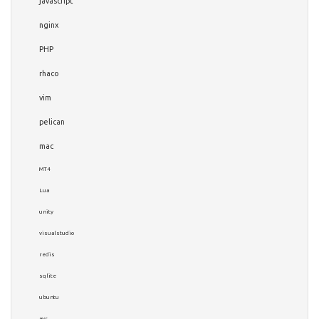
javascript
nginx
PHP
rhaco
vim
pelican
mac
MT4
Lua
unity
visualstudio
redis
sqlite
ubuntu
avr