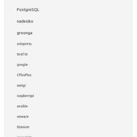
PostgreSQL
nadesiko
groonga
octopress
test1st
google
CPlusPlus
uwsgi
raspberrypi
ansible
vmware
titanium