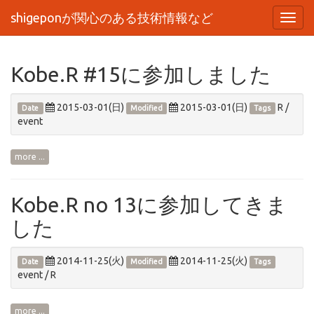
shigeponが関心のある技術情報など
Toggl
navig
Kobe.R #15に参加しました
2015-03-01(日)
2015-03-01(日)
R
/
Date
Modified
Tags
event
more ...
Kobe.R no 13に参加してきま
した
2014-11-25(火)
2014-11-25(火)
Date
Modified
Tags
event
/
R
more ...