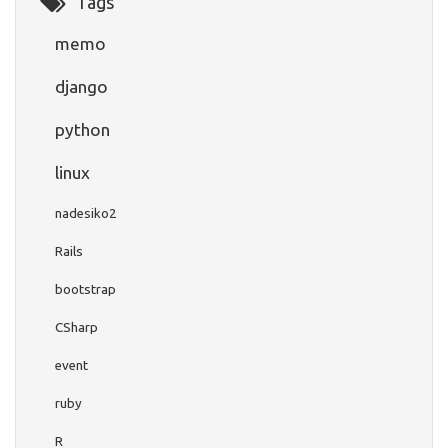
Tags
memo
django
python
linux
nadesiko2
Rails
bootstrap
CSharp
event
ruby
R